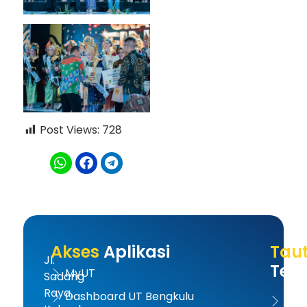
Post Views:
728
Akses
Aplikasi
Tau
Jl.
Terk
MyUT
Sadang
Raya,
Dashboard UT Bengkulu
UT 