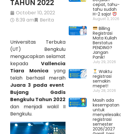
TAHUN 2022
cepat, tahu-
tahu sudah
October 10, 2022
H-2 saja!
August 3, 2026
8:39 am
Berita
Billing
Registrasi
Mata Kuliah
Universitas Terbuka
Berstatus
PENDING?
(UT) Bengkulu
Jangan
mengucapkan selamat
Panik!
July 29, 2026
kepada
Vallencia
Tiara Monica
yang
Waktu
registrasi
telah berhasil meraih
semakin
Juara 3 pada event
mepet!
July 28, 2026
Bujang Gadis
Bengkulu Tahun 2022
Masih ada
kesempatan
dan menjadi wakil II
untuk
Bengkulu.
menyelesaikan
registrasi
semester
2026/2027
Ganjil, tapi