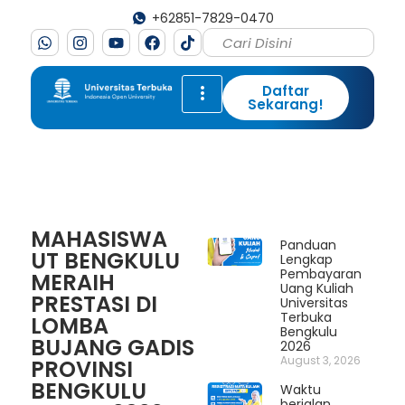
+62851-7829-0470
Daftar
Sekarang!
MAHASISWA
Panduan
UT BENGKULU
Lengkap
Pembayaran
MERAIH
Uang Kuliah
PRESTASI DI
Universitas
Terbuka
LOMBA
Bengkulu
BUJANG GADIS
2026
August 3, 2026
PROVINSI
BENGKULU
Waktu
berjalan