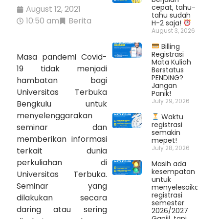
cepat, tahu-
August 12, 2021
tahu sudah
10:50 am
Berita
H-2 saja!
August 3, 2026
Billing
Registrasi
Masa pandemi Covid-
Mata Kuliah
19 tidak menjadi
Berstatus
PENDING?
hambatan bagi
Jangan
Universitas Terbuka
Panik!
July 29, 2026
Bengkulu untuk
menyelenggarakan
Waktu
registrasi
seminar dan
semakin
memberikan informasi
mepet!
July 28, 2026
terkait dunia
perkuliahan di
Masih ada
kesempatan
Universitas Terbuka.
untuk
Seminar yang
menyelesaikan
registrasi
dilakukan secara
semester
daring atau sering
2026/2027
Ganjil, tapi