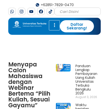
+62851-7829-0470
Daftar
Sekarang!
Menyapa
Panduan
Calon
Lengkap
Pembayaran
Mahasiswa
Uang Kuliah
dengan
Universitas
Terbuka
Webinar
Bengkulu
Bertema “Pilih
2026
August 3, 2026
Kuliah, Sesuai
Gayamu”
Waktu
berjalan