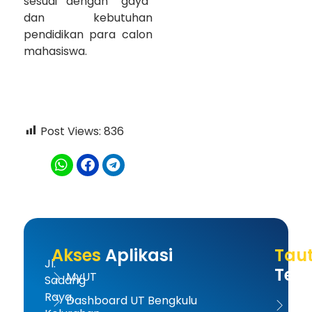
sesuai dengan “gaya”
dan kebutuhan
pendidikan para calon
mahasiswa.
Post Views:
836
Akses
Aplikasi
Tau
Jl.
Terk
MyUT
Sadang
Raya,
Dashboard UT Bengkulu
UT 