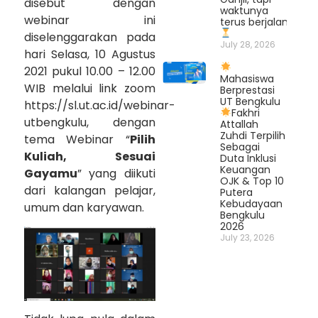
disebut dengan
waktunya
webinar ini
terus berjalan.
diselenggarakan pada
July 28, 2026
hari Selasa, 10 Agustus
2021 pukul 10.00 – 12.00
Mahasiswa
WIB melalui link zoom
Berprestasi
UT Bengkulu
https://sl.ut.ac.id/webinar-
Fakhri
utbengkulu, dengan
Attallah
Zuhdi Terpilih
tema Webinar “
Pilih
Sebagai
Kuliah, Sesuai
Duta Inklusi
Keuangan
Gayamu
” yang diikuti
OJK & Top 10
dari kalangan pelajar,
Putera
Kebudayaan
umum dan karyawan.
Bengkulu
2026
July 23, 2026