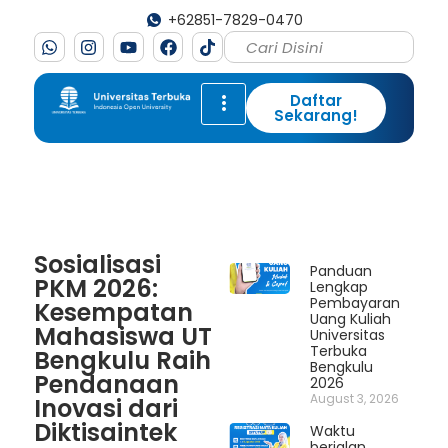
+62851-7829-0470
Daftar
Sekarang!
Sosialisasi
Panduan
PKM 2026:
Lengkap
Pembayaran
Kesempatan
Uang Kuliah
Mahasiswa UT
Universitas
Terbuka
Bengkulu Raih
Bengkulu
Pendanaan
2026
August 3, 2026
Inovasi dari
Diktisaintek
Waktu
berjalan