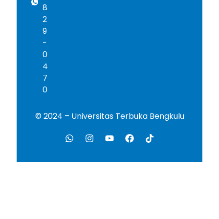
8
2
9
-
0
4
7
0
© 2024 – Universitas Terbuka Bengkulu