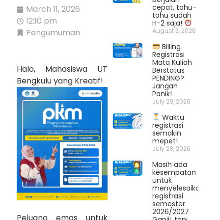
cepat, tahu-
March 11, 2026
tahu sudah
12:10 pm
H-2 saja!
August 3, 2026
Pengumuman
Billing
Registrasi
Mata Kuliah
Halo, Mahasiswa UT
Berstatus
PENDING?
Bengkulu yang Kreatif!
Jangan
Panik!
July 29, 2026
Waktu
registrasi
semakin
mepet!
July 28, 2026
Masih ada
kesempatan
untuk
menyelesaikan
registrasi
semester
2026/2027
Peluang emas untuk
Ganjil, tapi