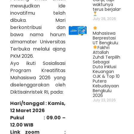
waktunya
mewujudkan ide
terus berjalan.
inovatifmu telah
July 28, 2026
dibuka. Mari
berkontribusi dan
Mahasiswa
bawa nama harum
Berprestasi
almamater Universitas
UT Bengkulu
Fakhri
Terbuka melalui ajang
Attallah
PKM 2026.
Zuhdi Terpilih
Sebagai
Ayo ikuti Sosialisasi
Duta Inklusi
Program Kreatifitas
Keuangan
OJK & Top 10
Mahasiswa 2026 yang
Putera
diselenggarakan oleh
Kebudayaan
Bengkulu
Diktisainristek RI, pada:
2026
July 23, 2026
Hari/tanggal : Kamis,
12 Maret 2026
Pukul : 09.00 –
12.00 WIB
Link zoom :