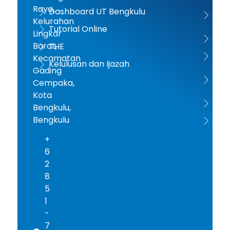
Raya,
Dashboard UT Bengkulu
UT 
Kelurahan
Tutorial Online
Lingkar
Kem
Barat,
THE
Dikt
Kecamatan
Kelulusan dan Ijazah
Gading
PD-D
Cempaka,
Kota
ICD
Bengkulu,
Bengkulu
AA
+
6
2
8
5
1
-
7