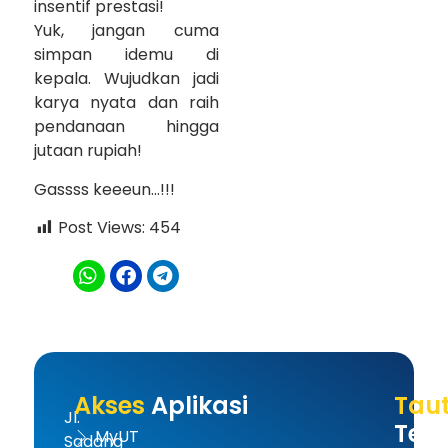
insentif prestasi!
Yuk, jangan cuma
simpan idemu di
kepala. Wujudkan jadi
karya nyata dan raih
pendanaan hingga
jutaan rupiah!
Gassss keeeun…!!!
Post Views:
454
Akses
Aplikasi
Tau
Jl.
Terk
MyUT
Sadang