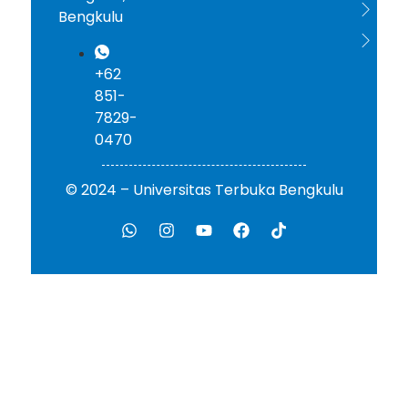
ICD
Bengkulu
AA
+62
851-
7829-
0470
© 2024 – Universitas Terbuka Bengkulu