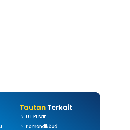
Tautan
Terkait
UT Pusat
u
Kemendikbud