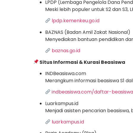
LPDP (Lembaga Pengelola Dana Pend
Meski lebih populer untuk S2 dan S3,
lpdp.kemenkeu.go.id
BAZNAS (Badan Amil Zakat Nasional)
Menyediakan bantuan pendidikan dan 
baznas.go.id
Situs Informasi & Kurasi Beasiswa
INDBeasiswa.com
Merangkum informasi beasiswa S1 dala
indbeasiswa.com/daftar-beasiswa
Luarkampus.id
Menjadi asisten pencarian beasiswa, b
luarkampus.id