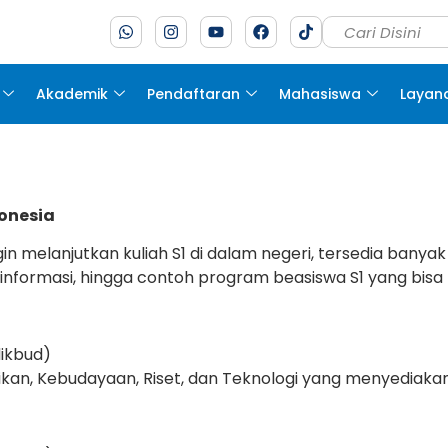
Akademik
Pendaftaran
Mahasiswa
Layan
donesia
n melanjutkan kuliah S1 di dalam negeri, tersedia banyak
s informasi, hingga contoh program beasiswa S1 yang bi
dikbud)
dikan, Kebudayaan, Riset, dan Teknologi yang menyediak