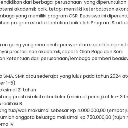
endidikan dari berbagai perusahaan yang diperuntukan 
otensi akademik baik, tetapi memiliki keterbatasan ekono
aga yang memiliki program CSR. Beasiswa ini diperuntu
ihan program studi ditentukan baik oleh Program Studi d
on going yang memenuhi persyaratan seperti berpresta
yai prestasi non akademik, seperti Olah Raga dan Seni.
gan ketentuan dari perusahaan/lembaga pemberi beasis
a SMA, SMK atau sederajat yang lulus pada tahun 2024 a
er 1-5)
aksimal 21 tahun
ang prestasi ekstrakurikuler (minimal peringkat ke- 3 t
reditasi B
g tua/wali maksimal sebesar Rp 4.000.000,00 (empat j
jumlah anggota keluarga maksimal Rp 750.000,00 (tujuh ra
oma IV