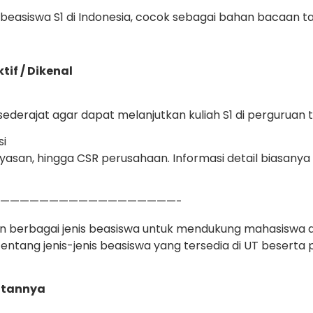
r beasiswa S1 di Indonesia, cocok sebagai bahan bacaan 
if / Dikenal
erajat agar dapat melanjutkan kuliah S1 di perguruan ti
si
asan, hingga CSR perusahaan. Informasi detail biasanya b
——————————————————-
n berbagai jenis beasiswa untuk mendukung mahasiswa d
tentang jenis-jenis beasiswa yang tersedia di UT beserta
ratannya