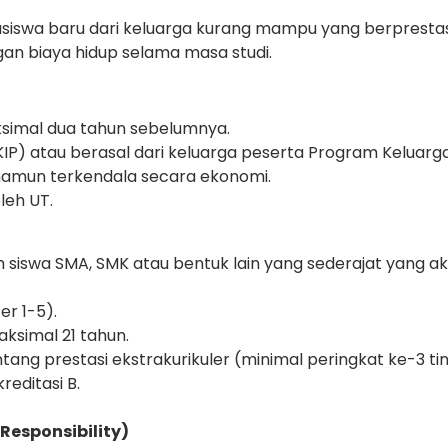
hasiswa baru dari keluarga kurang mampu yang berprest
an biaya hidup selama masa studi.
simal dua tahun sebelumnya.
 (KIP) atau berasal dari keluarga peserta Program Keluar
 namun terkendala secara ekonomi.
leh UT.
h siswa SMA, SMK atau bentuk lain yang sederajat yang a
er 1-5).
ksimal 21 tahun.
ang prestasi ekstrakurikuler (minimal peringkat ke-3 tin
reditasi B.
Responsibility)