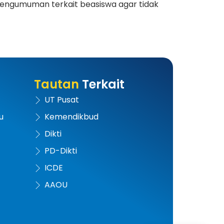
pengumuman terkait beasiswa agar tidak
Tautan
Terkait
UT Pusat
u
Kemendikbud
Dikti
PD-Dikti
ICDE
AAOU