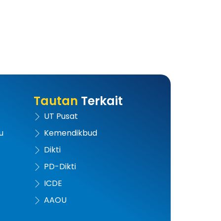
Tautan
Terkait
UT Pusat
u
Kemendikbud
Dikti
PD-Dikti
ICDE
AAOU