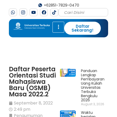
+62851-7829-0470
Daftar
Sekarang!
Daftar Peserta
Panduan
Orientasi Studi
Lengkap
Pembayaran
Mahasiswa
Uang Kuliah
Baru (OSMB)
Universitas
Terbuka
Masa 2022.2
Bengkulu
2026
September 8, 2022
August 3, 2026
2:49 pm
Waktu
Pengumuman
berjalan