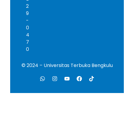
2
9
-
0
4
7
0
© 2024 – Universitas Terbuka Bengkulu