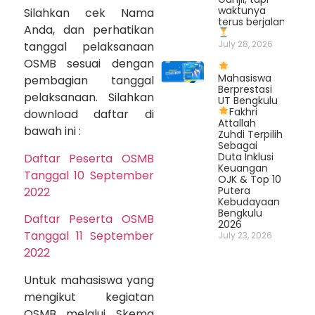
waktunya
Silahkan cek Nama
terus berjalan.
Anda, dan perhatikan
July 28, 2026
tanggal pelaksanaan
OSMB sesuai dengan
Mahasiswa
pembagian tanggal
Berprestasi
pelaksanaan. Silahkan
UT Bengkulu
Fakhri
download daftar di
Attallah
bawah ini :
Zuhdi Terpilih
Sebagai
Duta Inklusi
Daftar Peserta OSMB
Keuangan
Tanggal 10 September
OJK & Top 10
Putera
2022
Kebudayaan
Bengkulu
Daftar Peserta OSMB
2026
Tanggal 11 September
July 23, 2026
2022
Untuk mahasiswa yang
mengikut kegiatan
OSMB melalui Skema