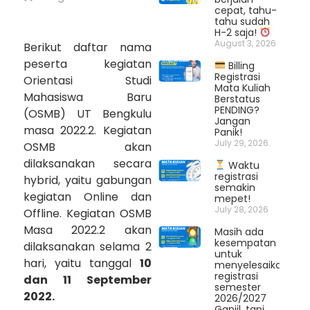
cepat, tahu-
tahu sudah
H-2 saja!
August 3, 2026
Berikut daftar nama
peserta kegiatan
Billing
Registrasi
Orientasi Studi
Mata Kuliah
Mahasiswa Baru
Berstatus
PENDING?
(OSMB) UT Bengkulu
Jangan
masa 2022.2. Kegiatan
Panik!
July 29, 2026
OSMB akan
dilaksanakan secara
Waktu
registrasi
hybrid, yaitu gabungan
semakin
kegiatan Online dan
mepet!
July 28, 2026
Offline. Kegiatan OSMB
Masa 2022.2 akan
Masih ada
kesempatan
dilaksanakan selama 2
untuk
hari, yaitu tanggal
10
menyelesaikan
registrasi
dan 11 September
semester
2022.
2026/2027
Ganjil, tapi