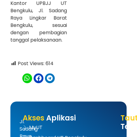
Kantor UPBJJ UT
Bengkulu, Jl. Sadang
Raya Lingkar Barat
Bengkulu, sesuai
dengan pembagian
tanggal pelaksanaan.
Post Views:
614
Akses
Aplikasi
Tau
Jl.
Terk
MyUT
Sadang
Raya,