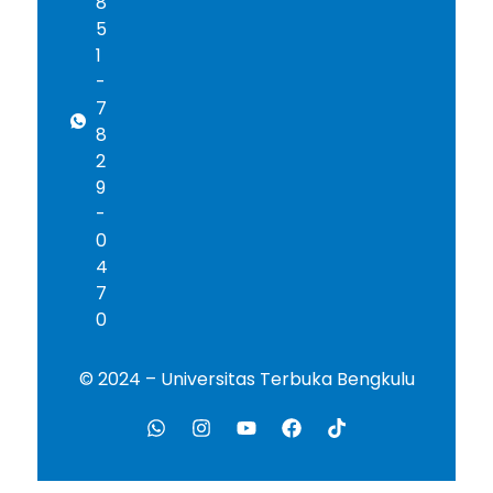
8
5
1
-
7
8
2
9
-
0
4
7
0
© 2024 – Universitas Terbuka Bengkulu