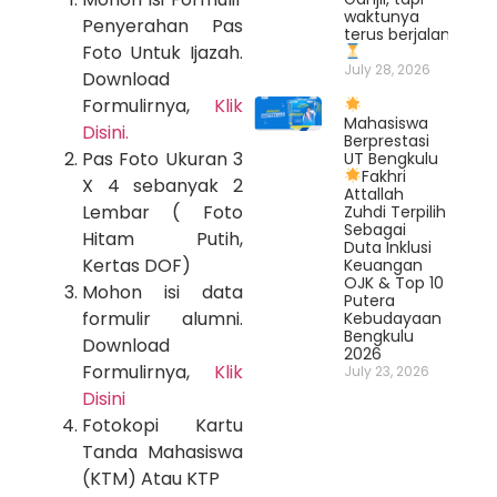
waktunya
Penyerahan Pas
terus berjalan.
Foto Untuk Ijazah.
July 28, 2026
Download
Formulirnya,
Klik
Mahasiswa
Disini.
Berprestasi
Pas Foto Ukuran 3
UT Bengkulu
Fakhri
X 4 sebanyak 2
Attallah
Lembar ( Foto
Zuhdi Terpilih
Sebagai
Hitam Putih,
Duta Inklusi
Kertas DOF)
Keuangan
OJK & Top 10
Mohon isi data
Putera
formulir alumni.
Kebudayaan
Bengkulu
Download
2026
Formulirnya,
Klik
July 23, 2026
Disini
Fotokopi Kartu
Tanda Mahasiswa
(KTM) Atau KTP