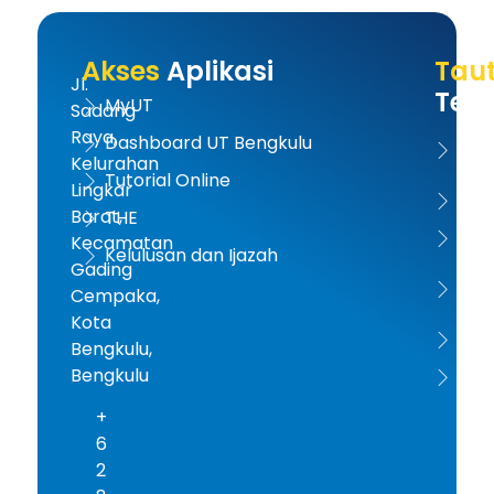
Akses
Aplikasi
Tau
Jl.
Terk
MyUT
Sadang
Raya,
Dashboard UT Bengkulu
UT 
Kelurahan
Tutorial Online
Lingkar
Kem
Barat,
THE
Dikt
Kecamatan
Kelulusan dan Ijazah
Gading
PD-D
Cempaka,
Kota
ICD
Bengkulu,
Bengkulu
AA
+
6
2