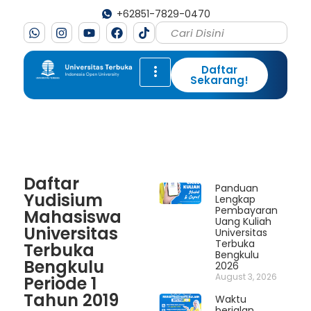
+62851-7829-0470
Daftar
Sekarang!
Daftar
Panduan
Yudisium
Lengkap
Pembayaran
Mahasiswa
Uang Kuliah
Universitas
Universitas
Terbuka
Terbuka
Bengkulu
Bengkulu
2026
August 3, 2026
Periode 1
Tahun 2019
Waktu
berjalan