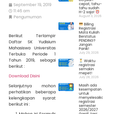
cepat, tahu-
September 19, 2019
tahu sudah
11:46 am
H-2 saja!
August 3, 2026
Pengumuman
Billing
Registrasi
Mata Kuliah
Berikut Terlampir
Berstatus
PENDING?
Daftar SK Yudisium
Jangan
Mahasiswa Universitas
Panik!
July 29, 2026
Terbuka Periode 1
Tahun 2019, sebagai
Waktu
registrasi
berikut :
semakin
mepet!
Download Disini
July 28, 2026
Masih ada
Selanjutnya mohon
kesempatan
perhatikan beberapa
untuk
menyelesaikan
kelengkapan syarat
registrasi
berikut ini :
semester
2026/2027
Mohon isi Formulir
Ganjil, tapi