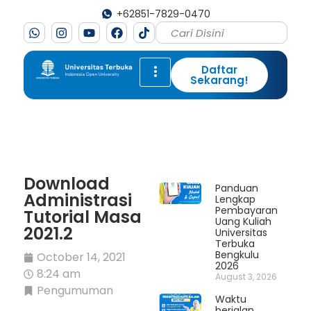
+62851-7829-0470
Daftar
Sekarang!
Download
Panduan
Administrasi
Lengkap
Pembayaran
Tutorial Masa
Uang Kuliah
2021.2
Universitas
Terbuka
Bengkulu
October 14, 2021
2026
8:24 am
August 3, 2026
Pengumuman
Waktu
berjalan