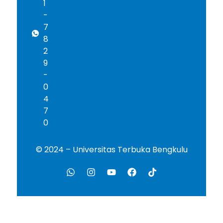
1
-
7
8
2
9
-
0
4
7
0
© 2024 – Universitas Terbuka Bengkulu