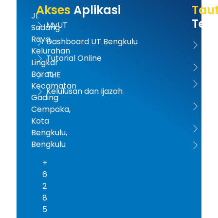
Akses
Aplikasi
Tau
Jl.
Terk
MyUT
Sadang
Raya,
Dashboard UT Bengkulu
UT 
Kelurahan
Tutorial Online
Lingkar
Kem
Barat,
THE
Dikt
Kecamatan
Kelulusan dan Ijazah
Gading
PD-D
Cempaka,
Kota
ICD
Bengkulu,
Bengkulu
AA
+
6
2
8
5