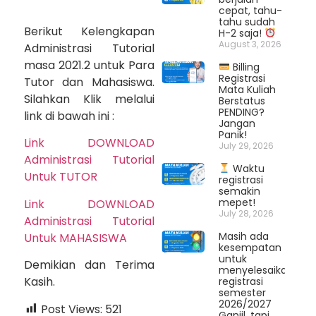
cepat, tahu-
tahu sudah
Berikut Kelengkapan
H-2 saja!
August 3, 2026
Administrasi Tutorial
masa 2021.2 untuk Para
Billing
Registrasi
Tutor dan Mahasiswa.
Mata Kuliah
Silahkan Klik melalui
Berstatus
PENDING?
link di bawah ini :
Jangan
Panik!
Link DOWNLOAD
July 29, 2026
Administrasi Tutorial
Waktu
Untuk TUTOR
registrasi
semakin
mepet!
Link DOWNLOAD
July 28, 2026
Administrasi Tutorial
Masih ada
Untuk MAHASISWA
kesempatan
untuk
Demikian dan Terima
menyelesaikan
Kasih.
registrasi
semester
2026/2027
Post Views:
521
Ganjil, tapi