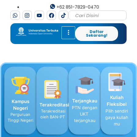
+62 851-7829-0470
Daftar
Sekarang!
Kuliah
Terjangkau
Kampus
Fleksibel
Terakreditasi
PTN dengan
Negeri
Pilih sendiri
Terakreditasi
UKT
Perguruan
oleh BAN-PT
gaya kuliah
Tinggi Negeri
terjangkau
mu