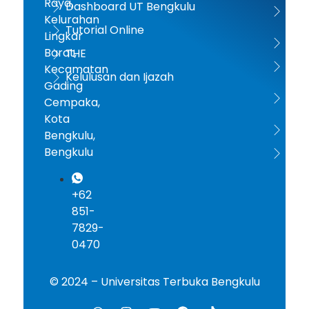
Raya,
Dashboard UT Bengkulu
UT 
Kelurahan
Tutorial Online
Lingkar
Kem
Barat,
THE
Dikt
Kecamatan
Kelulusan dan Ijazah
Gading
PD-D
Cempaka,
Kota
ICD
Bengkulu,
Bengkulu
AA
+62
851-
7829-
0470
© 2024 – Universitas Terbuka Bengkulu