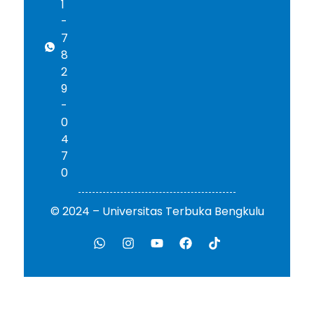
1
-
7
8
2
9
-
0
4
7
0
© 2024 – Universitas Terbuka Bengkulu