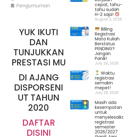
cepat, tahu-
Pengumuman
tahu sudah
H-2 saja!
August 3, 2026
Billing
YUK IKUTI
Registrasi
Mata Kuliah
DAN
Berstatus
PENDING?
TUNJUKKAN
Jangan
Panik!
PRESTASI MU
July 29, 2026
Waktu
DI AJANG
registrasi
semakin
DISPORSENI
mepet!
July 28, 2026
UT TAHUN
Masih ada
2020
kesempatan
untuk
menyelesaikan
DAFTAR
registrasi
semester
DISINI
2026/2027
Ganjil, tapi