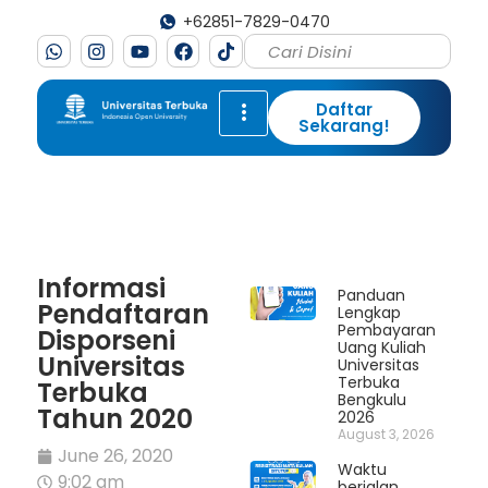
+62851-7829-0470
Daftar
Sekarang!
Informasi
Panduan
Pendaftaran
Lengkap
Pembayaran
Disporseni
Uang Kuliah
Universitas
Universitas
Terbuka
Terbuka
Bengkulu
Tahun 2020
2026
August 3, 2026
June 26, 2020
Waktu
9:02 am
berjalan