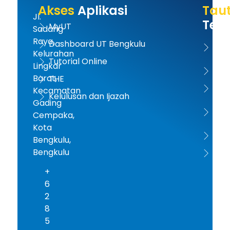
Akses
Aplikasi
Tau
Jl.
Terk
MyUT
Sadang
Raya,
Dashboard UT Bengkulu
UT 
Kelurahan
Tutorial Online
Lingkar
Kem
Barat,
THE
Dikt
Kecamatan
Kelulusan dan Ijazah
Gading
PD-D
Cempaka,
Kota
ICD
Bengkulu,
Bengkulu
AA
+
6
2
8
5