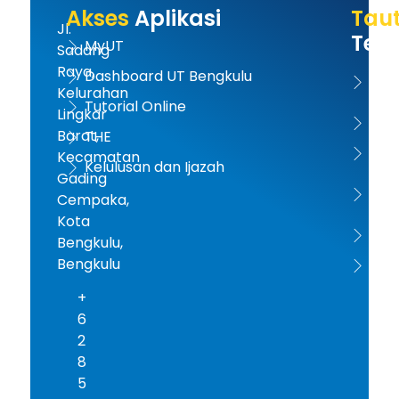
Akses
Aplikasi
Tau
Jl.
Terk
MyUT
Sadang
Raya,
Dashboard UT Bengkulu
UT 
Kelurahan
Tutorial Online
Lingkar
Kem
Barat,
THE
Dikt
Kecamatan
Kelulusan dan Ijazah
Gading
PD-D
Cempaka,
Kota
ICD
Bengkulu,
Bengkulu
AA
+
6
2
8
5