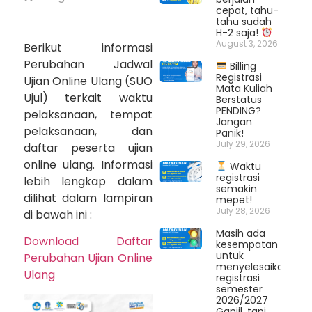
cepat, tahu-
tahu sudah
H-2 saja!
August 3, 2026
Berikut informasi
Perubahan Jadwal
Billing
Registrasi
Ujian Online Ulang (SUO
Mata Kuliah
Ujul) terkait waktu
Berstatus
PENDING?
pelaksanaan, tempat
Jangan
pelaksanaan, dan
Panik!
July 29, 2026
daftar peserta ujian
online ulang. Informasi
Waktu
registrasi
lebih lengkap dalam
semakin
dilihat dalam lampiran
mepet!
July 28, 2026
di bawah ini :
Masih ada
Download Daftar
kesempatan
untuk
Perubahan Ujian Online
menyelesaikan
Ulang
registrasi
semester
2026/2027
Ganjil, tapi