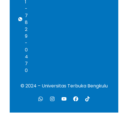
1
-
7
8
2
9
-
0
4
7
0
© 2024 – Universitas Terbuka Bengkulu