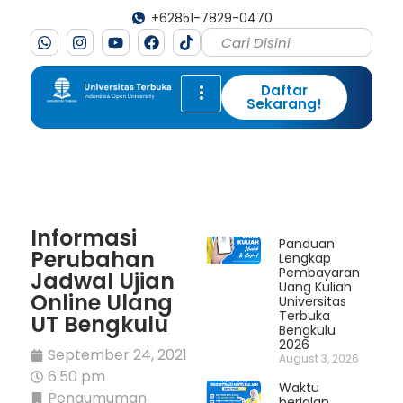
+62851-7829-0470
Daftar
Sekarang!
Informasi
Panduan
Perubahan
Lengkap
Pembayaran
Jadwal Ujian
Uang Kuliah
Online Ulang
Universitas
Terbuka
UT Bengkulu
Bengkulu
2026
September 24, 2021
August 3, 2026
6:50 pm
Waktu
Pengumuman
berjalan