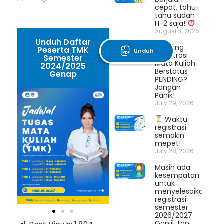
cepat, tahu-
tahu sudah
H-2 saja!
August 3, 2026
Unduh Daftar
Billing
Peserta TMK
Unduh
Registrasi
Semester
Mata Kuliah
2024/2025
Berstatus
Genap
PENDING?
Jangan
Panik!
July 29, 2026
Waktu
registrasi
semakin
mepet!
July 28, 2026
Masih ada
kesempatan
untuk
menyelesaikan
registrasi
semester
2026/2027
Ganjil, tapi