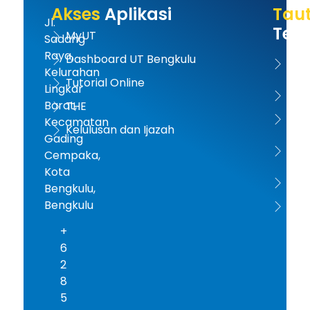
Akses
Aplikasi
Tau
Jl.
Terk
MyUT
Sadang
Raya,
Dashboard UT Bengkulu
UT 
Kelurahan
Tutorial Online
Lingkar
Kem
Barat,
THE
Dikt
Kecamatan
Kelulusan dan Ijazah
Gading
PD-D
Cempaka,
Kota
ICD
Bengkulu,
Bengkulu
AA
+
6
2
8
5