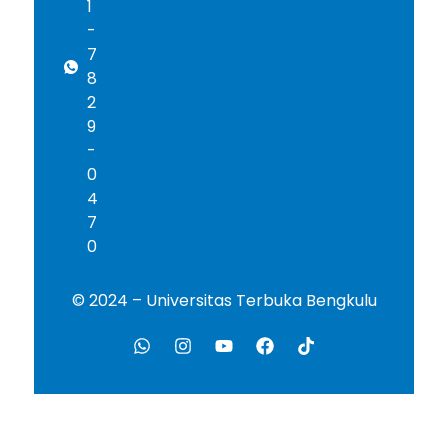
1
-
7
8
2
9
-
0
4
7
0
© 2024 – Universitas Terbuka Bengkulu