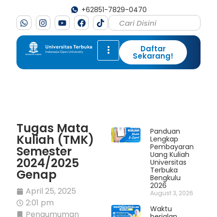
+62851-7829-0470
Daftar
Sekarang!
Tugas Mata
Panduan
Kuliah (TMK)
Lengkap
Pembayaran
Semester
Uang Kuliah
2024/2025
Universitas
Terbuka
Genap
Bengkulu
2026
April 25, 2025
August 3, 2026
2:01 pm
Waktu
Pengumuman
berjalan