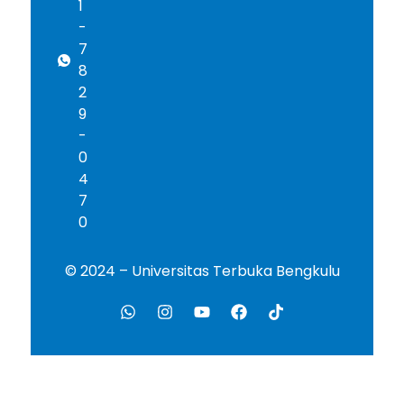
1
-
7
8
2
9
-
0
4
7
0
© 2024 – Universitas Terbuka Bengkulu