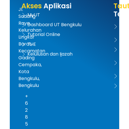
Akses
Aplikasi
Tau
Jl.
Terk
MyUT
Sadang
Raya,
Dashboard UT Bengkulu
UT 
Kelurahan
Tutorial Online
Lingkar
Kem
Barat,
THE
Dikt
Kecamatan
Kelulusan dan Ijazah
Gading
PD-D
Cempaka,
Kota
ICD
Bengkulu,
Bengkulu
AA
+
6
2
8
5