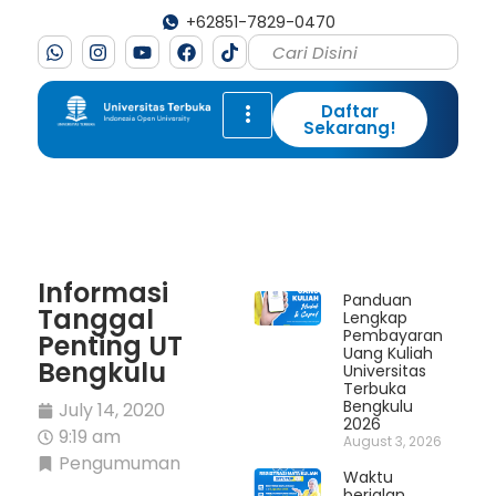
+62851-7829-0470
Daftar
Sekarang!
Informasi
Panduan
Tanggal
Lengkap
Pembayaran
Penting UT
Uang Kuliah
Bengkulu
Universitas
Terbuka
Bengkulu
July 14, 2020
2026
9:19 am
August 3, 2026
Pengumuman
Waktu
berjalan