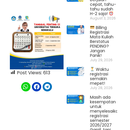
cepat, tahu-
tahu sudah
H-2 saja!
August 3, 2026
Billing
Registrasi
Mata Kuliah
Berstatus
PENDING?
Jangan
Panik!
July 29, 2026
Waktu
Post Views:
613
registrasi
semakin
mepet!
July 28, 2026
Masih ada
kesempatan
untuk
menyelesaikan
registrasi
semester
2026/2027
Ganjil, tapi