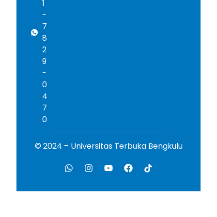
1
-
7
8
2
9
-
0
4
7
0
© 2024 – Universitas Terbuka Bengkulu