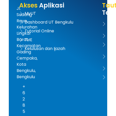
Akses
Aplikasi
Tau
Jl.
Terk
MyUT
Sadang
Raya,
Dashboard UT Bengkulu
UT 
Kelurahan
Tutorial Online
Lingkar
Kem
Barat,
THE
Dikt
Kecamatan
Kelulusan dan Ijazah
Gading
PD-D
Cempaka,
Kota
ICD
Bengkulu,
Bengkulu
AA
+
6
2
8
5