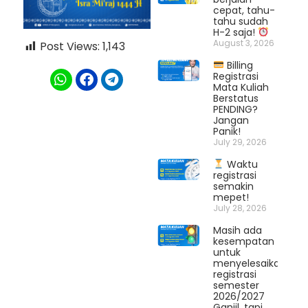
cepat, tahu-
tahu sudah
H-2 saja!
August 3, 2026
Post Views:
1,143
Billing
Registrasi
Mata Kuliah
Berstatus
PENDING?
Jangan
Panik!
July 29, 2026
Waktu
registrasi
semakin
mepet!
July 28, 2026
Masih ada
kesempatan
untuk
menyelesaikan
registrasi
semester
2026/2027
Ganjil, tapi