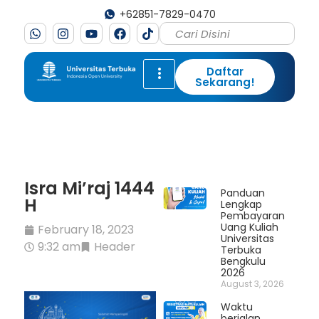
+62851-7829-0470
Daftar
Sekarang!
Isra Mi’raj 1444
Panduan
H
Lengkap
Pembayaran
Uang Kuliah
February 18, 2023
Universitas
9:32 am
Header
Terbuka
Bengkulu
2026
August 3, 2026
Waktu
berjalan