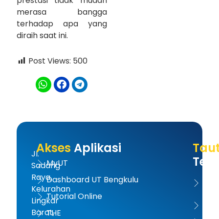
prestasi tidak mudah
merasa bangga
terhadap apa yang
diraih saat ini.
Post Views:
500
Akses
Aplikasi
Tau
Jl.
Terk
MyUT
Sadang
Raya,
Dashboard UT Bengkulu
UT 
Kelurahan
Tutorial Online
Lingkar
Kem
Barat,
THE