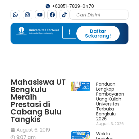
+62851-7829-0470
Daftar
Sekarang!
Mahasiswa UT
Panduan
Bengkulu
Lengkap
Pembayaran
Meraih
Uang Kuliah
Prestasi di
Universitas
Terbuka
Cabang Bulu
Bengkulu
Tangkis
2026
August 3, 2026
August 6, 2019
Waktu
9:07 am
berjalan