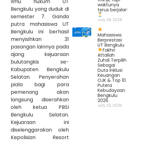
Ilmu hukum UT
waktunya
Bengkulu yang duduk di
terus berjalan.
semester 7. Ganda
July 28, 2026
putra mahasiswa UT
Bengkulu ini berhasil
Mahasiswa
menyisihkan 31
Berprestasi
UT Bengkulu
pasangan lainnya pada
Fakhri
ajang kejuaraan
Attallah
Zuhdi Terpilih
bulutangkis se-
Sebagai
Kabupaten Bengkulu
Duta Inklusi
Keuangan
Selatan. Penyerahan
OJK & Top 10
piala bagi para
Putera
Kebudayaan
pemenang akan
Bengkulu
langsung diserahkan
2026
July 23, 2026
oleh ketua PBSI
Bengkulu Selatan.
Kejuaraan ini
diselenggarakan oleh
Kepolisian Resort