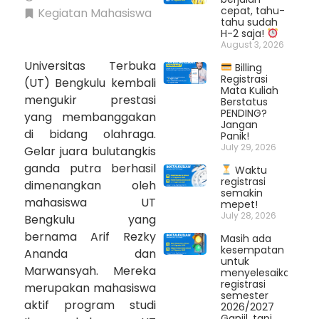
cepat, tahu-
Kegiatan Mahasiswa
tahu sudah
H-2 saja!
August 3, 2026
Universitas Terbuka
Billing
Registrasi
(UT) Bengkulu kembali
Mata Kuliah
mengukir prestasi
Berstatus
PENDING?
yang membanggakan
Jangan
di bidang olahraga.
Panik!
July 29, 2026
Gelar juara bulutangkis
ganda putra berhasil
Waktu
registrasi
dimenangkan oleh
semakin
mahasiswa UT
mepet!
July 28, 2026
Bengkulu yang
bernama Arif Rezky
Masih ada
kesempatan
Ananda dan
untuk
Marwansyah. Mereka
menyelesaikan
registrasi
merupakan mahasiswa
semester
aktif program studi
2026/2027
Ganjil, tapi