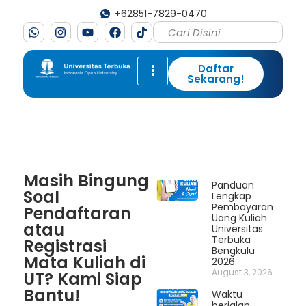
+62851-7829-0470
Daftar
Sekarang!
Masih Bingung
Panduan
Soal
Lengkap
Pembayaran
Pendaftaran
Uang Kuliah
atau
Universitas
Terbuka
Registrasi
Bengkulu
Mata Kuliah di
2026
August 3, 2026
UT? Kami Siap
Bantu!
Waktu
berjalan