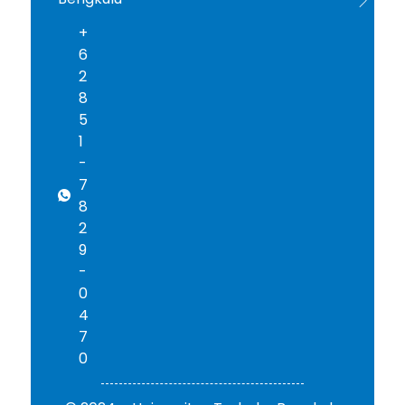
+
6
2
8
5
1
-
7
8
2
9
-
0
4
7
0