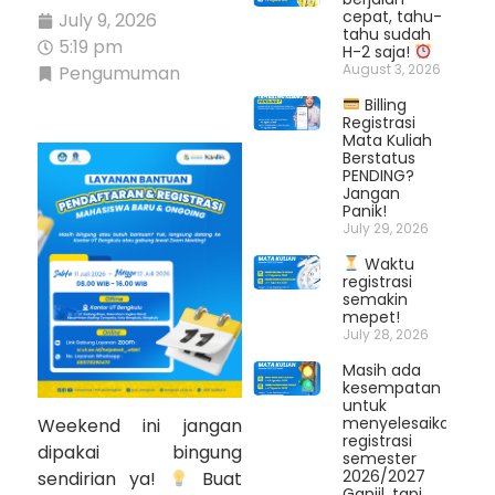
cepat, tahu-
July 9, 2026
tahu sudah
5:19 pm
H-2 saja!
August 3, 2026
Pengumuman
Billing
Registrasi
Mata Kuliah
Berstatus
PENDING?
Jangan
Panik!
July 29, 2026
Waktu
registrasi
semakin
mepet!
July 28, 2026
Masih ada
kesempatan
untuk
menyelesaikan
Weekend ini jangan
registrasi
dipakai bingung
semester
2026/2027
sendirian ya!
Buat
Ganjil, tapi