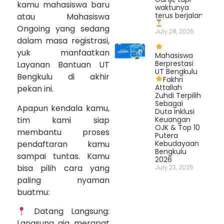
kamu mahasiswa baru
waktunya
terus berjalan.
atau Mahasiswa
Ongoing yang sedang
July 28, 2026
dalam masa registrasi,
yuk manfaatkan
Mahasiswa
Berprestasi
Layanan Bantuan UT
UT Bengkulu
Bengkulu di akhir
Fakhri
Attallah
pekan ini.
Zuhdi Terpilih
Sebagai
Apapun kendala kamu,
Duta Inklusi
tim kami siap
Keuangan
OJK & Top 10
membantu proses
Putera
pendaftaran kamu
Kebudayaan
Bengkulu
sampai tuntas. Kamu
2026
bisa pilih cara yang
July 23, 2026
paling nyaman
buatmu:
Datang Langsung:
Langsung aja merapat