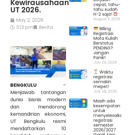
Kewirausahaan
cepat, tahu-
UT 2026.
tahu sudah
H-2 saja!
August 3, 2026
May 2, 2026
3:13 pm
Berita
Billing
Registrasi
Mata Kuliah
Berstatus
PENDING?
Jangan
Panik!
July 29, 2026
Waktu
registrasi
semakin
BENGKULU
–
mepet!
July 28, 2026
Menjawab tantangan
dunia bisnis modern
Masih ada
kesempatan
dan mendorong
untuk
kemandirian ekonomi,
menyelesaikan
registrasi
UT Bengkulu resmi
semester
mendaftarkan 10
2026/2027
Ganjil, tapi