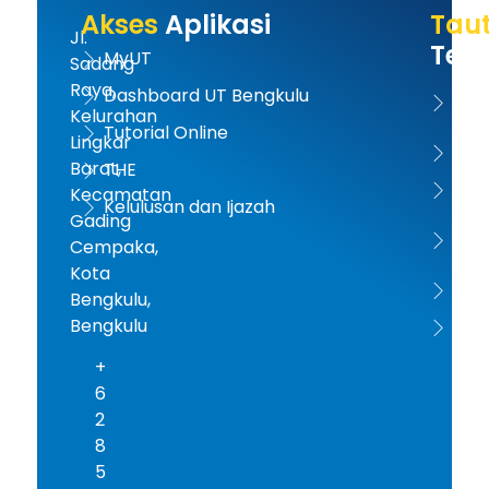
Akses
Aplikasi
Tau
Jl.
Terk
MyUT
Sadang
Raya,
Dashboard UT Bengkulu
UT 
Kelurahan
Tutorial Online
Lingkar
Kem
Barat,
THE
Dikt
Kecamatan
Kelulusan dan Ijazah
Gading
PD-D
Cempaka,
Kota
ICD
Bengkulu,
Bengkulu
AA
+
6
2
8
5