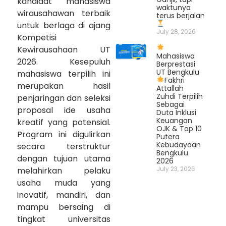
kandidat mahasiswa
waktunya
wirausahawan terbaik
terus berjalan.
untuk berlaga di ajang
July 28, 2026
Kompetisi
Kewirausahaan UT
Mahasiswa
2026. Kesepuluh
Berprestasi
UT Bengkulu
mahasiswa terpilih ini
Fakhri
merupakan hasil
Attallah
Zuhdi Terpilih
penjaringan dan seleksi
Sebagai
proposal ide usaha
Duta Inklusi
Keuangan
kreatif yang potensial.
OJK & Top 10
Program ini digulirkan
Putera
Kebudayaan
secara terstruktur
Bengkulu
dengan tujuan utama
2026
July 23, 2026
melahirkan pelaku
usaha muda yang
inovatif, mandiri, dan
mampu bersaing di
tingkat universitas