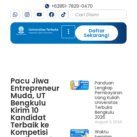
+62851-7829-0470
Daftar
Sekarang!
Pacu Jiwa
Panduan
Entrepreneur
Lengkap
Pembayaran
Muda, UT
Uang Kuliah
Bengkulu
Universitas
Terbuka
Kirim 10
Bengkulu
Kandidat
2026
August 3, 2026
Terbaik ke
Kompetisi
Waktu
berjalan