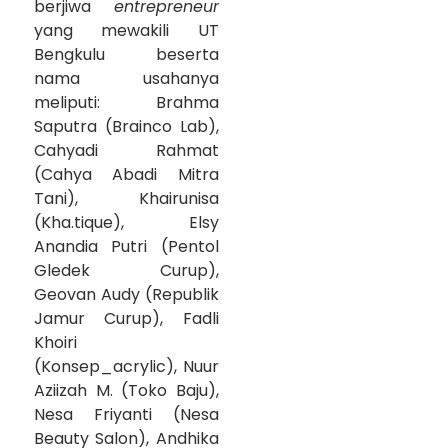
berjiwa
entrepreneur
yang mewakili UT
Bengkulu beserta
nama usahanya
meliputi: Brahma
Saputra (Brainco Lab),
Cahyadi Rahmat
(Cahya Abadi Mitra
Tani), Khairunisa
(Kha.tique), Elsy
Anandia Putri (Pentol
Gledek Curup),
Geovan Audy (Republik
Jamur Curup), Fadli
Khoiri
(Konsep_acrylic), Nuur
Aziizah M. (Toko Baju),
Nesa Friyanti (Nesa
Beauty Salon), Andhika