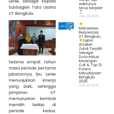
Lenie, sebagai Kepala
waktunya
Subbagian Tata Usaha
terus berjalan.
UT Bengkulu.
July 28, 2026
Mahasiswa
Berprestasi
UT Bengkulu
Fakhri
Attallah
Zuhdi Terpilih
Sebagai
Duta Inklusi
Keuangan
Selama empat tahun
OJK & Top 10
masa periode pertama
Putera
Kebudayaan
jabatannya, ibu Lenie
Bengkulu
menunjukkan kinerja
2026
July 23, 2026
yang baik, sehingga
pimpinan UT
memutuskan kembali
memilih beliau di
periode kedua.