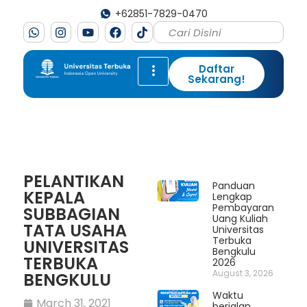
+62851-7829-0470
Daftar
Sekarang!
PELANTIKAN
Panduan
KEPALA
Lengkap
Pembayaran
SUBBAGIAN
Uang Kuliah
TATA USAHA
Universitas
Terbuka
UNIVERSITAS
Bengkulu
TERBUKA
2026
August 3, 2026
BENGKULU
Waktu
March 31, 2021
berjalan