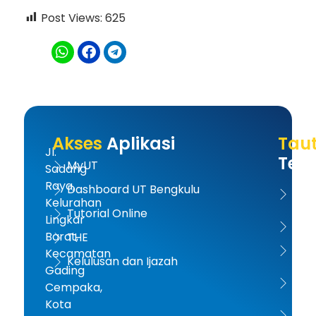
Post Views:
625
Akses
Aplikasi
Tau
Jl.
Terk
MyUT
Sadang
Raya,
Dashboard UT Bengkulu
UT 
Kelurahan
Tutorial Online
Lingkar
Kem
Barat,
THE
Dikt
Kecamatan
Kelulusan dan Ijazah
Gading
PD-D
Cempaka,
Kota
ICD