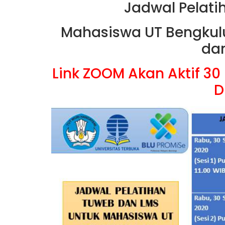
Jadwal Pelat
Mahasiswa UT Bengkul
da
Link ZOOM Akan Aktif 3
D