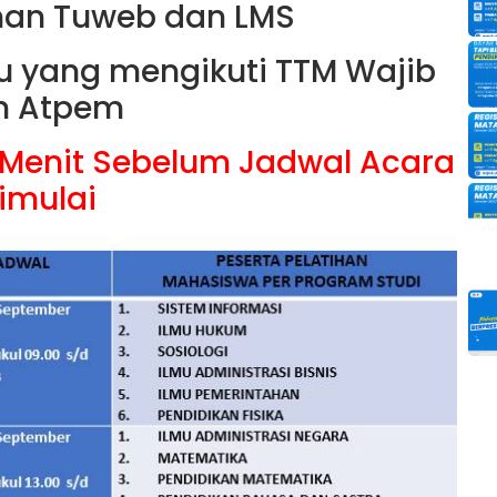
ihan Tuweb dan LMS
u yang mengikuti TTM Wajib
n Atpem
0 Menit Sebelum Jadwal Acara
imulai