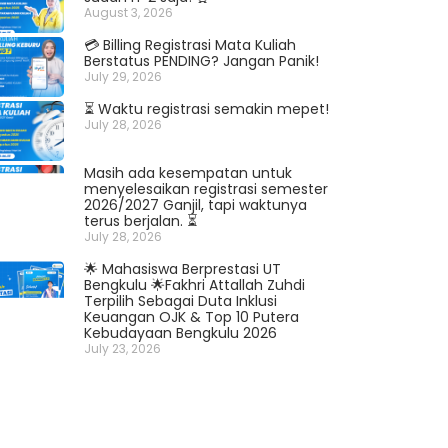
August 3, 2026
💳 Billing Registrasi Mata Kuliah
Berstatus PENDING? Jangan Panik!
July 29, 2026
⏳ Waktu registrasi semakin mepet!
July 28, 2026
Masih ada kesempatan untuk
menyelesaikan registrasi semester
2026/2027 Ganjil, tapi waktunya
terus berjalan. ⏳
July 28, 2026
🌟 Mahasiswa Berprestasi UT
Bengkulu 🌟Fakhri Attallah Zuhdi
Terpilih Sebagai Duta Inklusi
Keuangan OJK & Top 10 Putera
Kebudayaan Bengkulu 2026
July 23, 2026