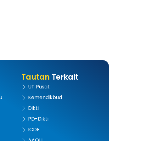
Tautan
Terkait
UT Pusat
u
Kemendikbud
Dikti
PD-Dikti
ICDE
AAOU