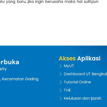
 yang baru, jika ingin berusaha maka hal sulitpun
Akses
Aplikasi
MyUT
Dashboard UT Bengkul
at, Kecamatan Gading
Tutorial Online
THE
Kelulusan dan Ijazah