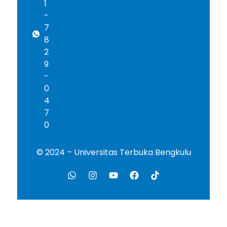
1
-
7
8
2
9
-
0
4
7
0
© 2024 – Universitas Terbuka Bengkulu