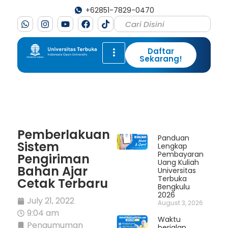
+62851-7829-0470
Daftar
Sekarang!
Pemberlakuan
Panduan
Sistem
Lengkap
Pembayaran
Pengiriman
Uang Kuliah
Bahan Ajar
Universitas
Terbuka
Cetak Terbaru
Bengkulu
2026
July 21, 2022
August 3, 2026
9:04 am
Waktu
Pengumuman
berjalan