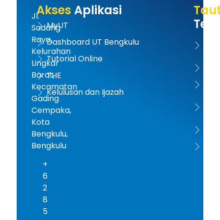
Akses
Aplikasi
Tau
Jl.
Terk
MyUT
Sadang
Raya,
Dashboard UT Bengkulu
UT 
Kelurahan
Tutorial Online
Lingkar
Kem
Barat,
THE
Dikt
Kecamatan
Kelulusan dan Ijazah
Gading
PD-D
Cempaka,
Kota
ICD
Bengkulu,
Bengkulu
AA
+
6
2
8
5