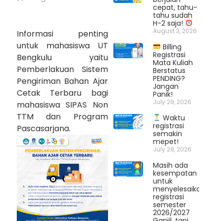
cepat, tahu-
tahu sudah
H-2 saja!
August 3, 2026
Informasi penting
untuk mahasiswa UT
Billing
Registrasi
Bengkulu yaitu
Mata Kuliah
Pemberlakuan Sistem
Berstatus
PENDING?
Pengiriman Bahan Ajar
Jangan
Cetak Terbaru bagi
Panik!
July 29, 2026
mahasiswa SIPAS Non
TTM dan Program
Waktu
registrasi
Pascasarjana.
semakin
mepet!
July 28, 2026
Masih ada
kesempatan
untuk
menyelesaikan
registrasi
semester
2026/2027
Ganjil, tapi