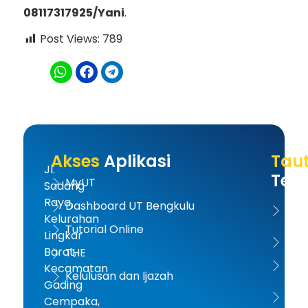
08117317925/Yani
.
Post Views:
789
Akses
Aplikasi
Tau
Jl.
Terk
MyUT
Sadang
Raya,
Dashboard UT Bengkulu
UT 
Kelurahan
Tutorial Online
Lingkar
Kem
Barat,
THE
Dikt
Kecamatan
Kelulusan dan Ijazah
Gading
PD-D
Cempaka,