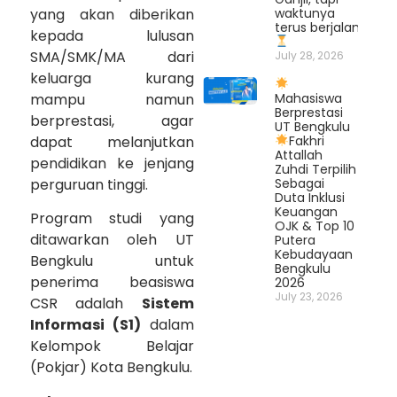
yang akan diberikan
waktunya
terus berjalan.
kepada lulusan
SMA/SMK/MA dari
July 28, 2026
keluarga kurang
mampu namun
Mahasiswa
Berprestasi
berprestasi, agar
UT Bengkulu
dapat melanjutkan
Fakhri
Attallah
pendidikan ke jenjang
Zuhdi Terpilih
perguruan tinggi.
Sebagai
Duta Inklusi
Keuangan
Program studi yang
OJK & Top 10
ditawarkan oleh UT
Putera
Kebudayaan
Bengkulu untuk
Bengkulu
penerima beasiswa
2026
July 23, 2026
CSR adalah
Sistem
Informasi (S1)
dalam
Kelompok Belajar
(Pokjar) Kota Bengkulu.