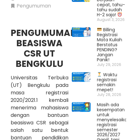
cepat, tahu-
Pengumuman
tahu sudah
H-2 saja!
August 3, 2026
Billing
PENGUMUMAN
Registrasi
Mata Kuliah
BEASISWA
Berstatus
PENDING?
CSR UT
Jangan
Panik!
BENGKULU
July 29, 2026
Waktu
Universitas Terbuka
registrasi
(UT) Bengkulu pada
semakin
mepet!
masa registrasi
July 28, 2026
2020/2021.1 kembali
Masih ada
menerima mahasiswa
kesempatan
dengan bantuan
untuk
menyelesaikan
beasiswa CSR sebagai
registrasi
salah satu bentuk
semester
2026/2027
bantuan pendidikan
Ganjil, tapi