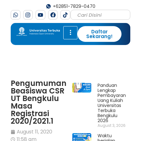
+62851-7829-0470
Daftar
Sekarang!
Pengumuman
Panduan
Beasiswa CSR
Lengkap
Pembayaran
UT Bengkulu
Uang Kuliah
Masa
Universitas
Terbuka
Registrasi
Bengkulu
2020/2021.1
2026
August 3, 2026
August 11, 2020
Waktu
11:58 am
berjalan