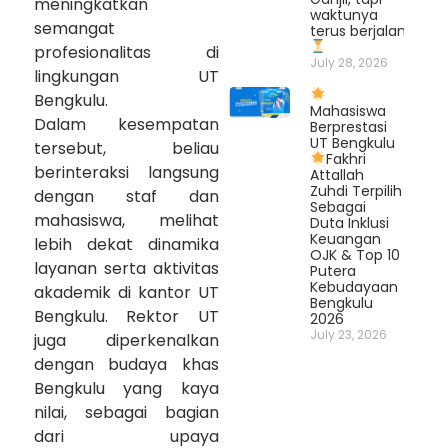
meningkatkan
waktunya
semangat
terus berjalan.
profesionalitas di
July 28, 2026
lingkungan UT
Bengkulu.
Mahasiswa
Dalam kesempatan
Berprestasi
UT Bengkulu
tersebut, beliau
Fakhri
berinteraksi langsung
Attallah
Zuhdi Terpilih
dengan staf dan
Sebagai
mahasiswa, melihat
Duta Inklusi
Keuangan
lebih dekat dinamika
OJK & Top 10
layanan serta aktivitas
Putera
Kebudayaan
akademik di kantor UT
Bengkulu
Bengkulu. Rektor UT
2026
July 23, 2026
juga diperkenalkan
dengan budaya khas
Bengkulu yang kaya
nilai, sebagai bagian
dari upaya