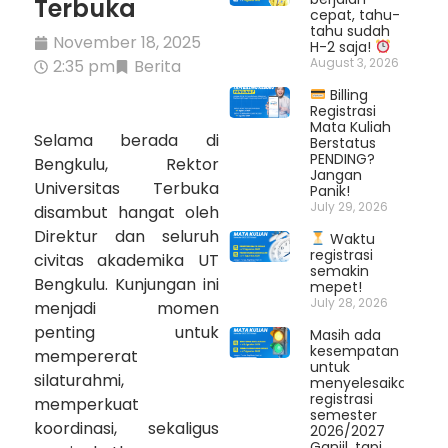
Terbuka
cepat, tahu-
tahu sudah
November 18, 2025
H-2 saja!
August 3, 2026
2:35 pm
Berita
Billing
Registrasi
Mata Kuliah
Selama berada di
Berstatus
PENDING?
Bengkulu, Rektor
Jangan
Universitas Terbuka
Panik!
July 29, 2026
disambut hangat oleh
Direktur dan seluruh
Waktu
registrasi
civitas akademika UT
semakin
Bengkulu. Kunjungan ini
mepet!
July 28, 2026
menjadi momen
penting untuk
Masih ada
kesempatan
mempererat
untuk
silaturahmi,
menyelesaikan
registrasi
memperkuat
semester
koordinasi, sekaligus
2026/2027
Ganjil, tapi