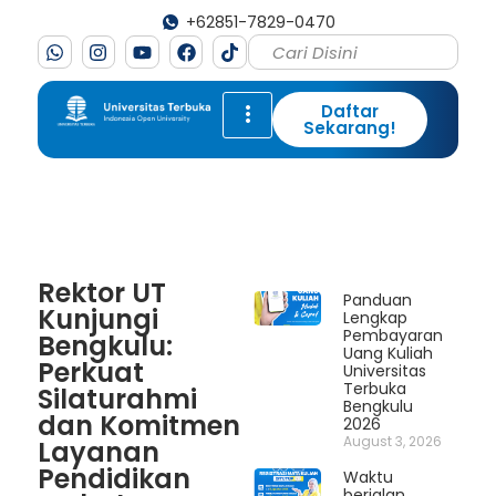
+62851-7829-0470
Daftar
Sekarang!
Rektor UT
Panduan
Kunjungi
Lengkap
Pembayaran
Bengkulu:
Uang Kuliah
Perkuat
Universitas
Terbuka
Silaturahmi
Bengkulu
dan Komitmen
2026
August 3, 2026
Layanan
Pendidikan
Waktu
berjalan