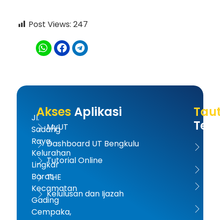
Post Views:
247
Akses
Aplikasi
Tau
Jl.
Terk
MyUT
Sadang
Raya,
Dashboard UT Bengkulu
UT 
Kelurahan
Tutorial Online
Lingkar
Kem
Barat,
THE
Dikt
Kecamatan
Kelulusan dan Ijazah
Gading
PD-D
Cempaka,