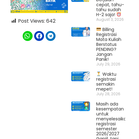
cepat, tahu-
tahu sudah
H-2 saja!
August 3, 2026
Post Views:
642
Billing
Registrasi
Mata Kuliah
Berstatus
PENDING?
Jangan
Panik!
July 29, 2026
Waktu
registrasi
semakin
mepet!
July 28, 2026
Masih ada
kesempatan
untuk
menyelesaikan
registrasi
semester
2026/2027
Ganjil, tapi