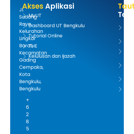
Akses
Aplikasi
Tau
Jl.
Terk
MyUT
Sadang
Raya,
Dashboard UT Bengkulu
UT 
Kelurahan
Tutorial Online
Lingkar
Kem
Barat,
THE
Dikt
Kecamatan
Kelulusan dan Ijazah
Gading
PD-D
Cempaka,
Kota
ICD
Bengkulu,
Bengkulu
AA
+
6
2
8
5