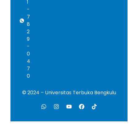
1
-
7
8
2
9
-
0
4
7
0
© 2024 – Universitas Terbuka Bengkulu