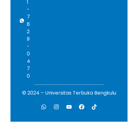
1
-
7
8
2
9
-
0
4
7
0
© 2024 – Universitas Terbuka Bengkulu