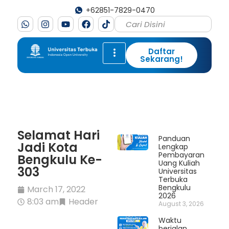
+62851-7829-0470
Daftar
Sekarang!
Selamat Hari
Panduan
Jadi Kota
Lengkap
Pembayaran
Bengkulu Ke-
Uang Kuliah
303
Universitas
Terbuka
Bengkulu
March 17, 2022
2026
8:03 am
Header
August 3, 2026
Waktu
berjalan