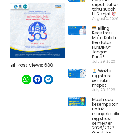
cepat, tahu-
tahu sudah
H-2 saja!
August 3, 2026
Billing
Registrasi
Mata Kuliah
Berstatus
PENDING?
Jangan
Panik!
July 29, 2026
Post Views:
688
Waktu
registrasi
semakin
mepet!
July 28, 2026
Masih ada
kesempatan
untuk
menyelesaikan
registrasi
semester
2026/2027
Ganjil, tapi