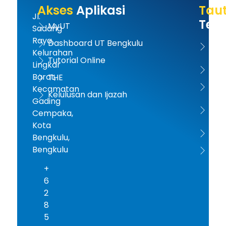
Akses
Aplikasi
Tau
Jl.
Terk
MyUT
Sadang
Raya,
Dashboard UT Bengkulu
UT 
Kelurahan
Tutorial Online
Lingkar
Kem
Barat,
THE
Dikt
Kecamatan
Kelulusan dan Ijazah
Gading
PD-D
Cempaka,
Kota
ICD
Bengkulu,
Bengkulu
AA
+
6
2
8
5