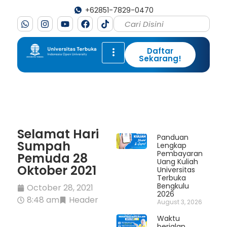
+62851-7829-0470
Daftar
Sekarang!
Selamat Hari
Panduan
Sumpah
Lengkap
Pembayaran
Pemuda 28
Uang Kuliah
Oktober 2021
Universitas
Terbuka
Bengkulu
October 28, 2021
2026
8:48 am
Header
August 3, 2026
Waktu
berjalan