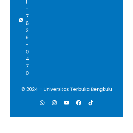
1
-
7
8
2
9
-
0
4
7
0
© 2024 – Universitas Terbuka Bengkulu