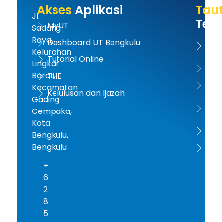
Akses
Aplikasi
Tau
Jl.
Terk
MyUT
Sadang
Raya,
Dashboard UT Bengkulu
UT 
Kelurahan
Tutorial Online
Lingkar
Kem
Barat,
THE
Dikt
Kecamatan
Kelulusan dan Ijazah
Gading
PD-D
Cempaka,
Kota
ICD
Bengkulu,
Bengkulu
AA
+
6
2
8
5