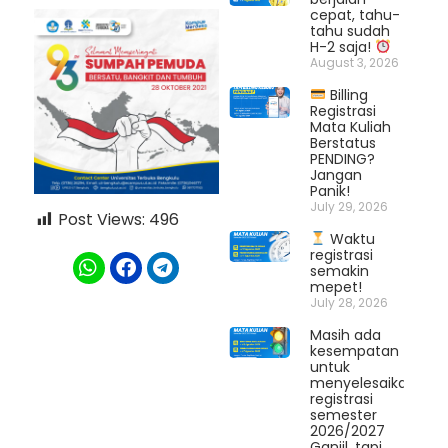
cepat, tahu-
tahu sudah
H-2 saja!
August 3, 2026
Billing
Registrasi
Mata Kuliah
Berstatus
PENDING?
Jangan
Panik!
July 29, 2026
Post Views:
496
Waktu
registrasi
semakin
mepet!
July 28, 2026
Masih ada
kesempatan
untuk
menyelesaikan
registrasi
semester
2026/2027
Ganjil, tapi