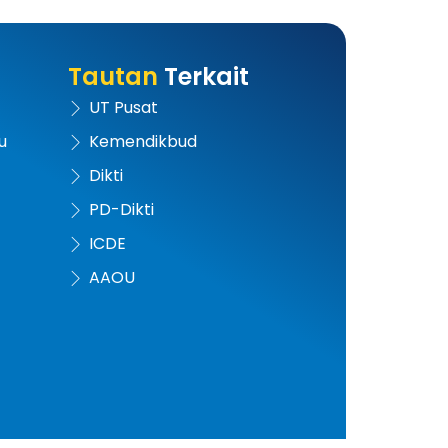
Tautan
Terkait
UT Pusat
u
Kemendikbud
Dikti
PD-Dikti
ICDE
AAOU