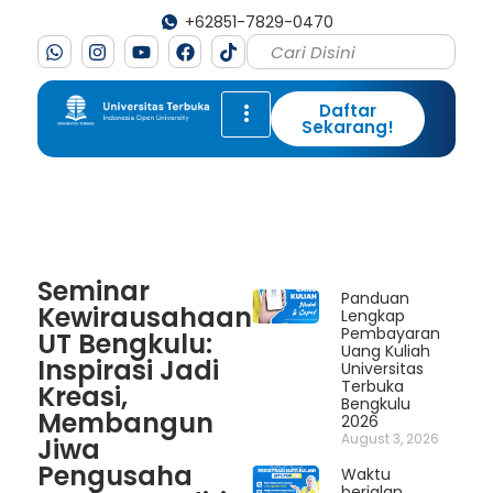
+62851-7829-0470
Daftar
Sekarang!
Seminar
Panduan
Kewirausahaan
Lengkap
Pembayaran
UT Bengkulu:
Uang Kuliah
Inspirasi Jadi
Universitas
Terbuka
Kreasi,
Bengkulu
Membangun
2026
August 3, 2026
Jiwa
Pengusaha
Waktu
berjalan