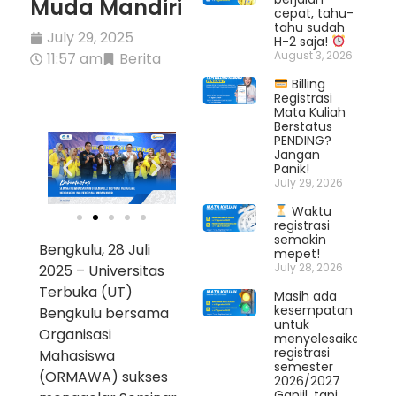
Muda Mandiri
cepat, tahu-
tahu sudah
July 29, 2025
H-2 saja!
August 3, 2026
11:57 am
Berita
Billing
Registrasi
Mata Kuliah
Berstatus
PENDING?
Jangan
Panik!
July 29, 2026
Waktu
registrasi
semakin
Bengkulu, 28 Juli
mepet!
July 28, 2026
2025 – Universitas
Terbuka (UT)
Masih ada
kesempatan
Bengkulu bersama
untuk
Organisasi
menyelesaikan
registrasi
Mahasiswa
semester
(ORMAWA) sukses
2026/2027
Ganjil, tapi