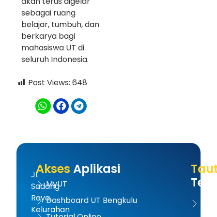
akan terus digelar
sebagai ruang
belajar, tumbuh, dan
berkarya bagi
mahasiswa UT di
seluruh Indonesia.
Post Views:
648
Akses
Aplikasi
Tau
Jl.
Terk
MyUT
Sadang
Raya,
Dashboard UT Bengkulu
UT 
Kelurahan
Tutorial Online