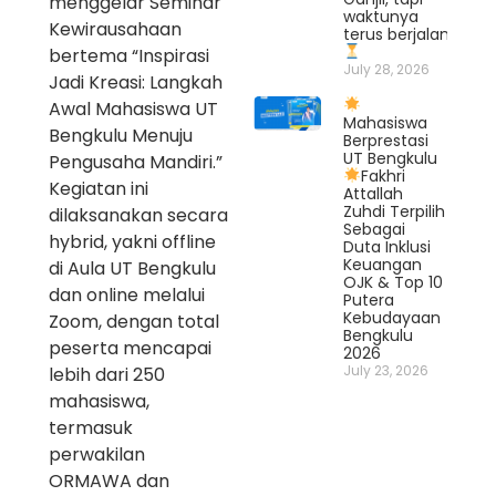
menggelar Seminar
waktunya
Kewirausahaan
terus berjalan.
bertema “Inspirasi
July 28, 2026
Jadi Kreasi: Langkah
Awal Mahasiswa UT
Mahasiswa
Bengkulu Menuju
Berprestasi
UT Bengkulu
Pengusaha Mandiri.”
Fakhri
Kegiatan ini
Attallah
Zuhdi Terpilih
dilaksanakan secara
Sebagai
hybrid, yakni offline
Duta Inklusi
Keuangan
di Aula UT Bengkulu
OJK & Top 10
dan online melalui
Putera
Kebudayaan
Zoom, dengan total
Bengkulu
peserta mencapai
2026
July 23, 2026
lebih dari 250
mahasiswa,
termasuk
perwakilan
ORMAWA dan