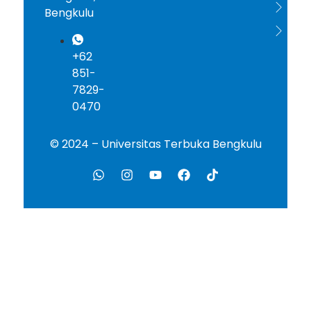
ICD
Bengkulu
AA
+62
851-
7829-
0470
© 2024 – Universitas Terbuka Bengkulu