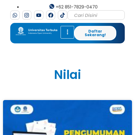
+62 851-7829-0470
Daftar
Sekarang!
Nilai