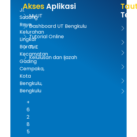
Akses
Aplikasi
Tau
Jl.
Terk
MyUT
Sadang
Raya,
Dashboard UT Bengkulu
UT 
Kelurahan
Tutorial Online
Lingkar
Kem
Barat,
THE
Dikt
Kecamatan
Kelulusan dan Ijazah
Gading
PD-D
Cempaka,
Kota
ICD
Bengkulu,
Bengkulu
AA
+
6
2
8
5