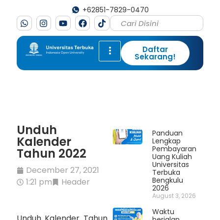
+62851-7829-0470
Daftar
Sekarang!
Unduh
Panduan
Kalender
Lengkap
Pembayaran
Tahun 2022
Uang Kuliah
Universitas
December 27, 2021
Terbuka
Bengkulu
1:21 pm
Header
2026
August 3, 2026
Waktu
Unduh Kalender Tahun
berjalan