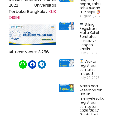
cepat, tahu-
2022 Universitas
tahu sudah
Terbuka Bengkulu :
KLIK
H-2 saja!
August 3, 2026
DISINI
Billing
Registrasi
Mata Kuliah
Berstatus
PENDING?
Jangan
Panik!
Post Views:
3,256
July 29, 2026
Waktu
registrasi
semakin
mepet!
July 28, 2026
Masih ada
kesempatan
untuk
menyelesaikan
registrasi
semester
2026/2027
Ganjil, tapi