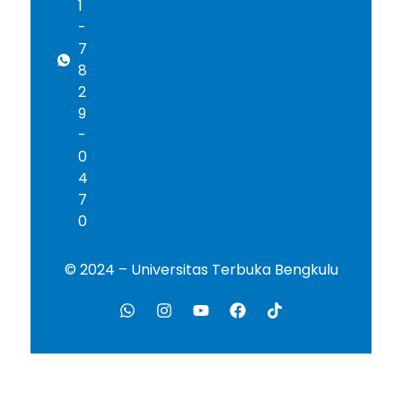
1
-
7
8
2
9
-
0
4
7
0
© 2024 – Universitas Terbuka Bengkulu