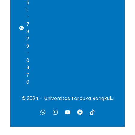
5
1
-
7
8
2
9
-
0
4
7
0
© 2024 – Universitas Terbuka Bengkulu