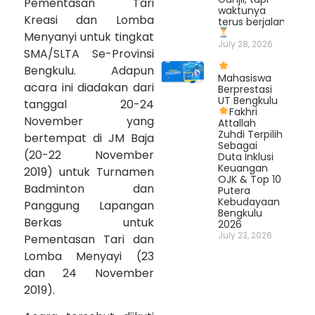
Pementasan Tari
waktunya
Kreasi dan Lomba
terus berjalan.
Menyanyi untuk tingkat
July 28, 2026
SMA/SLTA Se-Provinsi
Bengkulu. Adapun
Mahasiswa
acara ini diadakan dari
Berprestasi
UT Bengkulu
tanggal 20-24
Fakhri
November yang
Attallah
Zuhdi Terpilih
bertempat di JM Baja
Sebagai
(20-22 November
Duta Inklusi
Keuangan
2019) untuk Turnamen
OJK & Top 10
Badminton dan
Putera
Kebudayaan
Panggung Lapangan
Bengkulu
Berkas untuk
2026
July 23, 2026
Pementasan Tari dan
Lomba Menyayi (23
dan 24 November
2019).