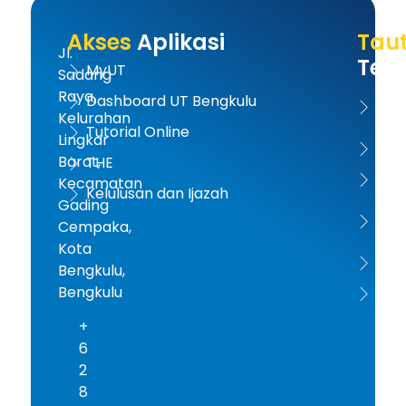
Akses
Aplikasi
Tau
Jl.
Terk
MyUT
Sadang
Raya,
Dashboard UT Bengkulu
UT 
Kelurahan
Tutorial Online
Lingkar
Kem
Barat,
THE
Dikt
Kecamatan
Kelulusan dan Ijazah
Gading
PD-D
Cempaka,
Kota
ICD
Bengkulu,
Bengkulu
AA
+
6
2
8