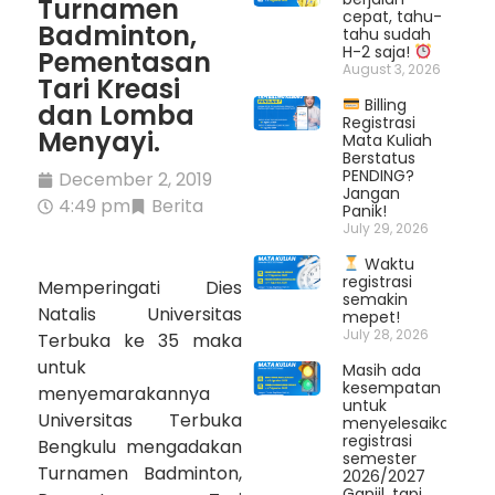
Turnamen
cepat, tahu-
Badminton,
tahu sudah
H-2 saja!
Pementasan
August 3, 2026
Tari Kreasi
Billing
dan Lomba
Registrasi
Menyayi.
Mata Kuliah
Berstatus
PENDING?
December 2, 2019
Jangan
4:49 pm
Berita
Panik!
July 29, 2026
Waktu
registrasi
Memperingati Dies
semakin
Natalis Universitas
mepet!
July 28, 2026
Terbuka ke 35 maka
untuk
Masih ada
kesempatan
menyemarakannya
untuk
Universitas Terbuka
menyelesaikan
registrasi
Bengkulu mengadakan
semester
Turnamen Badminton,
2026/2027
Ganjil, tapi