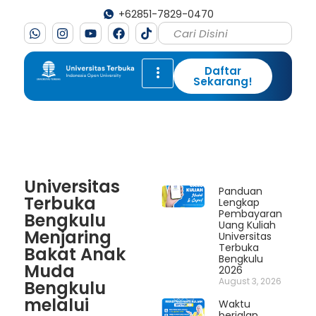
+62851-7829-0470
Daftar
Sekarang!
Universitas
Panduan
Terbuka
Lengkap
Pembayaran
Bengkulu
Uang Kuliah
Menjaring
Universitas
Terbuka
Bakat Anak
Bengkulu
Muda
2026
August 3, 2026
Bengkulu
melalui
Waktu
berjalan