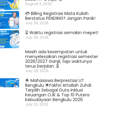
August 3, 2026
💳 Billing Registrasi Mata Kuliah
Berstatus PENDING? Jangan Panik!
July 29, 2026
⏳ Waktu registrasi semakin mepet!
July 28, 2026
Masih ada kesempatan untuk
menyelesaikan registrasi semester
2026/2027 Ganjil, tapi waktunya
terus berjalan. ⏳
July 28, 2026
🌟 Mahasiswa Berprestasi UT
Bengkulu 🌟Fakhri Attallah Zuhdi
Terpilih Sebagai Duta Inklusi
Keuangan OJK & Top 10 Putera
Kebudayaan Bengkulu 2026
July 23, 2026