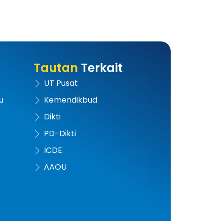
Tautan
Terkait
UT Pusat
u
Kemendikbud
Dikti
PD-Dikti
ICDE
AAOU