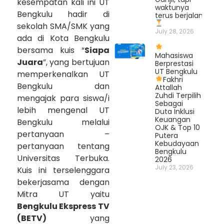
kesempatan kali ini UT
waktunya
Bengkulu hadir di
terus berjalan.
sekolah SMA/SMK yang
July 28, 2026
ada di Kota Bengkulu
bersama kuis “
Siapa
Mahasiswa
Juara
”, yang bertujuan
Berprestasi
UT Bengkulu
memperkenalkan UT
Fakhri
Bengkulu dan
Attallah
Zuhdi Terpilih
mengajak para siswa/i
Sebagai
lebih mengenal UT
Duta Inklusi
Keuangan
Bengkulu melalui
OJK & Top 10
pertanyaan –
Putera
Kebudayaan
pertanyaan tentang
Bengkulu
Universitas Terbuka.
2026
July 23, 2026
Kuis ini terselenggara
bekerjasama dengan
Mitra UT yaitu
Bengkulu Ekspress TV
(BETV)
yang