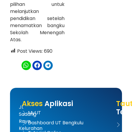
pilihan untuk
melanjutkan
pendidikan setelah
menamatkan bangku
Sekolah Menengah
Atas.
Post Views:
690
Akses
Aplikasi
Tau
Jl.
Terk
MyUT
Sadang
Raya,
Dashboard UT Bengkulu
UT 
Kelurahan