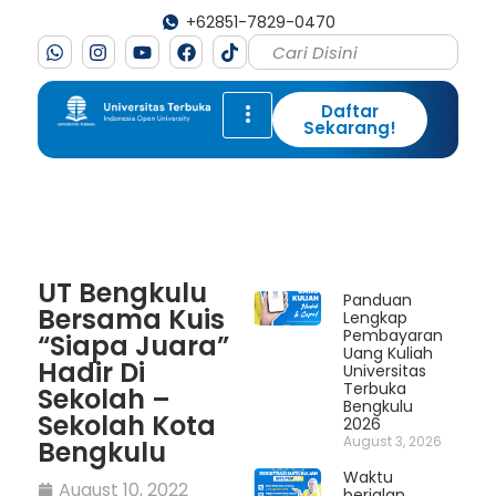
+62851-7829-0470
Daftar
Sekarang!
UT Bengkulu
Panduan
Bersama Kuis
Lengkap
Pembayaran
“Siapa Juara”
Uang Kuliah
Hadir Di
Universitas
Terbuka
Sekolah –
Bengkulu
Sekolah Kota
2026
August 3, 2026
Bengkulu
Waktu
August 10, 2022
berjalan