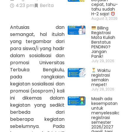
cepat, tahu-
4:23 pm
Berita
tahu sudah
H-2 saja!
August 3, 2026
Antusias dan
Billing
Registrasi
semangat, hal itulah
Mata Kuliah
yang tergambar dari
Berstatus
PENDING?
para siswa/i yang hadir
Jangan
dalam sosialisasi dan
Panik!
July 29, 2026
promosi Universitas
Terbuka Bengkulu,
Waktu
registrasi
pada rangkaian
semakin
kegiatan sosialisasi dan
mepet!
July 28, 2026
promosi (sosprom) kali
ini dikemas dalam
Masih ada
kesempatan
kegiatan yang sedikit
untuk
berbeda dari
menyelesaikan
registrasi
beberapa kegiatan
semester
sebelumnya. Pada
2026/2027
Ganjil, tapi