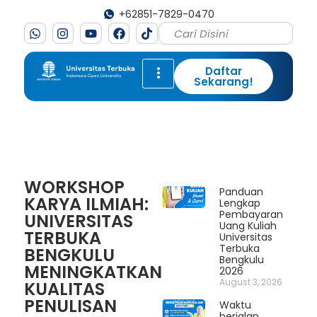
+62851-7829-0470
Daftar
Sekarang!
WORKSHOP
Panduan
KARYA ILMIAH:
Lengkap
Pembayaran
UNIVERSITAS
Uang Kuliah
TERBUKA
Universitas
Terbuka
BENGKULU
Bengkulu
MENINGKATKAN
2026
August 3, 2026
KUALITAS
PENULISAN
Waktu
berjalan