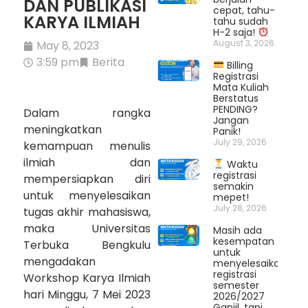
DAN PUBLIKASI
cepat, tahu-
KARYA ILMIAH
tahu sudah
H-2 saja!
August 3, 2026
May 8, 2023
3:59 pm
Berita
Billing
Registrasi
Mata Kuliah
Berstatus
PENDING?
Dalam rangka
Jangan
meningkatkan
Panik!
July 29, 2026
kemampuan menulis
ilmiah dan
Waktu
registrasi
mempersiapkan diri
semakin
untuk menyelesaikan
mepet!
July 28, 2026
tugas akhir mahasiswa,
maka Universitas
Masih ada
kesempatan
Terbuka Bengkulu
untuk
mengadakan
menyelesaikan
registrasi
Workshop Karya Ilmiah
semester
hari Minggu, 7 Mei 2023
2026/2027
Ganjil, tapi