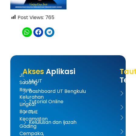
Post Views:
765
Akses
Aplikasi
Tau
Jl.
Terk
MyUT
Sadang
Raya,
Dashboard UT Bengkulu
UT 
Kelurahan
Tutorial Online
Lingkar
Kem
Barat,
THE
Dikt
Kecamatan
Kelulusan dan Ijazah
Gading
PD-D
Cempaka,