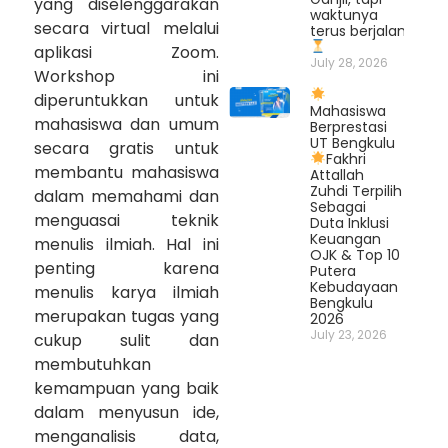
yang diselenggarakan
waktunya
secara virtual melalui
terus berjalan.
aplikasi Zoom.
July 28, 2026
Workshop ini
diperuntukkan untuk
Mahasiswa
mahasiswa dan umum
Berprestasi
UT Bengkulu
secara gratis untuk
Fakhri
membantu mahasiswa
Attallah
Zuhdi Terpilih
dalam memahami dan
Sebagai
menguasai teknik
Duta Inklusi
Keuangan
menulis ilmiah. Hal ini
OJK & Top 10
penting karena
Putera
Kebudayaan
menulis karya ilmiah
Bengkulu
merupakan tugas yang
2026
July 23, 2026
cukup sulit dan
membutuhkan
kemampuan yang baik
dalam menyusun ide,
menganalisis data,