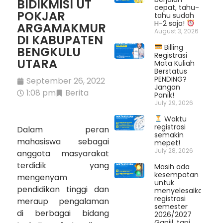
BIDIKMISI UT
cepat, tahu-
POKJAR
tahu sudah
H-2 saja!
ARGAMAKMUR
August 3, 2026
DI KABUPATEN
Billing
BENGKULU
Registrasi
UTARA
Mata Kuliah
Berstatus
PENDING?
September 26, 2022
Jangan
1:08 pm
Berita
Panik!
July 29, 2026
Waktu
registrasi
Dalam peran
semakin
mahasiswa sebagai
mepet!
July 28, 2026
anggota masyarakat
terdidik yang
Masih ada
kesempatan
mengenyam
untuk
pendidikan tinggi dan
menyelesaikan
registrasi
meraup pengalaman
semester
di berbagai bidang
2026/2027
Ganjil, tapi