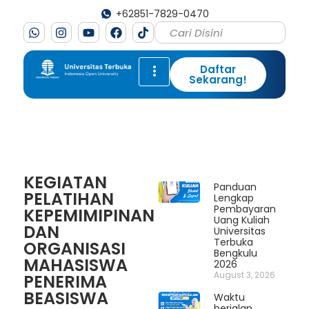
+62851-7829-0470
Daftar
Sekarang!
KEGIATAN
Panduan
PELATIHAN
Lengkap
Pembayaran
KEPEMIMIPINAN
Uang Kuliah
DAN
Universitas
Terbuka
ORGANISASI
Bengkulu
MAHASISWA
2026
August 3, 2026
PENERIMA
BEASISWA
Waktu
berjalan