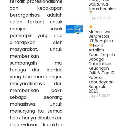
terkait profesionalisme
waktunya
dan kecakapan
terus berjalan.
berorganisasi adalah
July 28, 2026
calon terkuat untuk
menjadi sosok
Mahasiswa
pemimpin yang bisa
Berprestasi
UT Bengkulu
diharapkan oleh
Fakhri
masyarakat, untuk
Attallah
Zuhdi Terpilih
memberikan
Sebagai
sumbangsih ilmu,
Duta Inklusi
Keuangan
tenaga dan ide-ide
OJK & Top 10
yang bisa membangun
Putera
Kebudayaan
masyarakatnya dan
Bengkulu
memberikan bakti
2026
July 23, 2026
sebagai seorang
mahasiswa. Untuk
menunjang itu semua
tidak hanya dibutuhkan
dasar-dasar karakter